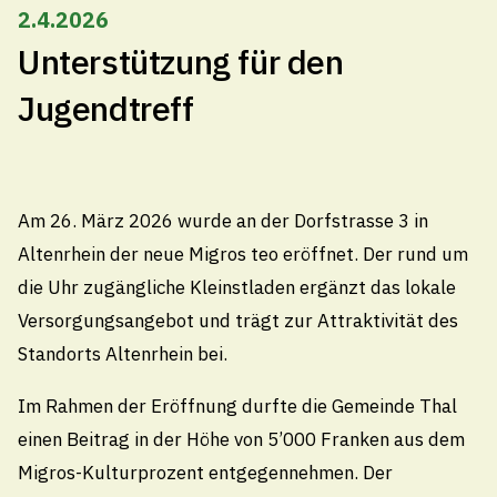
Pikettdienst- und Notfallnummer (24h)
2.4.2026
technischebetriebe@thal.ch
Unterstützung für den
Jugendtreff
Öffnungszeiten
Montag
Am 26. März 2026 wurde an der Dorfstrasse 3 in
08.00 - 11.30
/
13.30 - 18.00 Uhr
Altenrhein der neue Migros teo eröffnet. Der rund um
Dienstag bis Donnerstag
die Uhr zugängliche Kleinstladen ergänzt das lokale
08.00 - 11.30
/
13.30 - 16.30 Uhr
Versorgungsangebot und trägt zur Attraktivität des
Freitag
Standorts Altenrhein bei.
08.00 - 11.30
Uhr
Im Rahmen der Eröffnung durfte die Gemeinde Thal
Öffnungszeiten Sommerferien
einen Beitrag in der Höhe von 5’000 Franken aus dem
Vom Montag, 27. Juli 2026 bis Freitag, 07. August
Migros-Kulturprozent entgegennehmen. Der
2026 sind die Schalteröffnungszeiten reduziert. Es