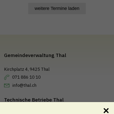
weitere Termine laden
Gemeindeverwaltung Thal
Kirchplatz 4, 9425 Thal
071 886 10 10
info@thal.ch
Technische Betriebe Thal
071 888 22 22
✕