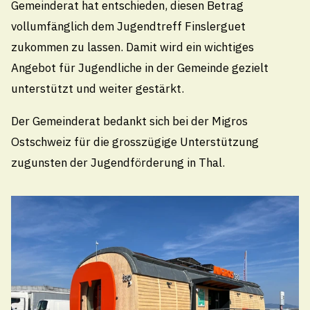
Gemeinderat hat entschieden, diesen Betrag
gelten die folgenden Öffnungszeiten:
vollumfänglich dem Jugendtreff Finslerguet
Vormittags
zukommen zu lassen. Damit wird ein wichtiges
Montag – Freitag von 08:00 – 11:30 Uhr
Angebot für Jugendliche in der Gemeinde gezielt
Nachmittags
unterstützt und weiter gestärkt.
geschlossen
Termine ausserhalb der Öffnungszeiten nach
Der Gemeinderat bedankt sich bei der Migros
Vereinbarung
Ostschweiz für die grosszügige Unterstützung
zugunsten der Jugendförderung in Thal.
Schule
Technische Betriebe
Tourismus
Hafen