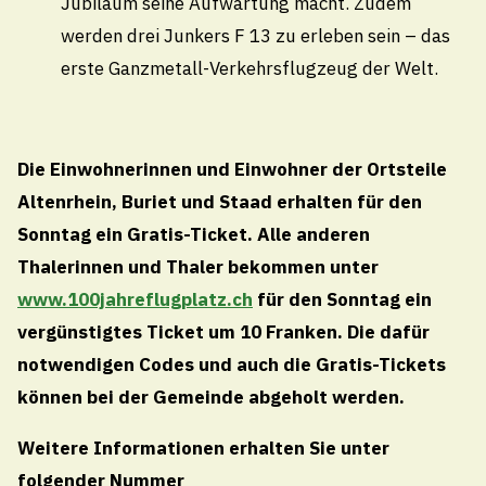
Jubiläum seine Aufwartung macht. Zudem
Freitag
werden drei Junkers F 13 zu erleben sein – das
08.00 - 11.30
Uhr
erste Ganzmetall-Verkehrsflugzeug der Welt.
Öffnungszeiten Sommerferien
Vom Montag, 27. Juli 2026 bis Freitag, 07. August
Die Einwohnerinnen und Einwohner der Ortsteile
2026 sind die Schalteröffnungszeiten reduziert. Es
Altenrhein, Buriet und Staad erhalten für den
gelten die folgenden Öffnungszeiten:
Sonntag ein Gratis-Ticket. Alle anderen
Vormittags
Thalerinnen und Thaler bekommen unter
Montag – Freitag von 08:00 – 11:30 Uhr
www.100jahreflugplatz.ch
für den Sonntag ein
Nachmittags
vergünstigtes Ticket um 10 Franken. Die dafür
geschlossen
notwendigen Codes und auch die Gratis-Tickets
Termine ausserhalb der Öffnungszeiten nach
können bei der Gemeinde abgeholt werden.
Vereinbarung
Weitere Informationen erhalten Sie unter
folgender
Nummer