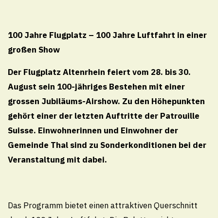
100 Jahre Flugplatz – 100 Jahre Luftfahrt in einer
8.5.2026
großen Show
Aufsichtsprüfung Grundbuchamt
Der Flugplatz Altenrhein feiert vom 28. bis 30.
Thal-Rheineck
August sein 100-jähriges Bestehen mit einer
grossen Jubiläums-Airshow. Zu den Höhepunkten
gehört einer der letzten Auftritte der Patrouille
8.5.2026
Suisse. Einwohnerinnen und Einwohner der
Hafenreglement
Gemeinde Thal sind zu Sonderkonditionen bei der
Veranstaltung mit dabei.
8.5.2026
Friedhofreglement
Das Programm bietet einen attraktiven Querschnitt