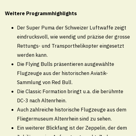
Kirchplatz 4, 9425 Thal
071 886 10 10
Weitere Programmhighlights
info@thal.ch
Der Super Puma der Schweizer Luftwaffe zeigt
eindrucksvoll, wie wendig und präzise der grosse
Technische Betriebe Thal
Rettungs- und Transporthelikopter eingesetzt
071 888 22 22
werden kann.
Pikettdienst- und Notfallnummer (24h)
Die Flying Bulls präsentieren ausgewählte
technischebetriebe@thal.ch
Flugzeuge aus der historischen Aviatik-
Sammlung von Red Bull.
Öffnungszeiten
Die Classic Formation bringt u.a. die berühmte
DC-3 nach Altenrhein.
Montag
Auch zahlreiche historische Flugzeuge aus dem
08.00 - 11.30
/
13.30 - 18.00 Uhr
Fliegermuseum Altenrhein sind zu sehen.
Dienstag bis Donnerstag
Ein weiterer Blickfang ist der Zeppelin, der dem
08.00 - 11.30
/
13.30 - 16.30 Uhr