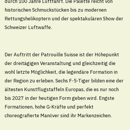
durch 100 Jahre Luftfahrt. Die Palette reicht von
historischen Schmuckstücken bis zu modernen
27.4.2026
Rettungshelikoptern und der spektakulären Show der
100 Jahre Flugplatz
Schweizer Luftwaffe.
Der Auftritt der Patrouille Suisse ist der Höhepunkt
weitere Termine laden
der dreitägigen Veranstaltung und gleichzeitig die
wohl letzte Möglichkeit, die legendäre Formation in
der Region zu erleben. Sechs F-5-Tiger bilden eine der
ältesten Kunstflugstaffeln Europas, die es nur noch
bis 2027 in der heutigen Form geben wird. Engste
Formationen, hohe G-Kräfte und perfekt
Gemeindeverwaltung Thal
choreografierte Manöver sind ihr Markenzeichen.